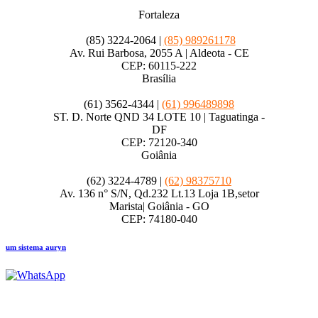
Fortaleza
(85) 3224-2064 |
(85) 989261178
Av. Rui Barbosa, 2055 A | Aldeota - CE
CEP: 60115-222
Brasília
(61) 3562-4344 |
(61) 996489898
ST. D. Norte QND 34 LOTE 10 | Taguatinga -
DF
CEP: 72120-340
Goiânia
(62) 3224-4789 |
(62) 98375710
Av. 136 n° S/N, Qd.232 Lt.13 Loja 1B,setor
Marista| Goiânia - GO
CEP: 74180-040
um sistema auryn