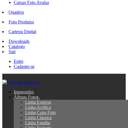
Caixas Foto Avulsa
Quadros
Foto Produtos
Carteira Digital
Downloads
Catalogo
Sair
Entre
Cadastre-se
Impressões
Álbuns Fotog.
Linha Express
Linha Acrílica
Linha Capa Foto
Linha Clássica
Linha Família
Linha Vaqueta