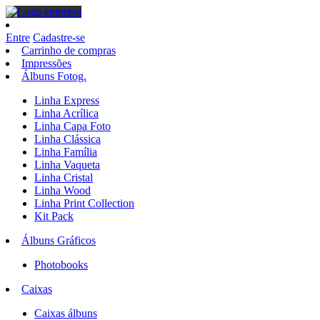
Entre
Cadastre-se
Carrinho de compras
Impressões
Álbuns Fotog.
Linha Express
Linha Acrílica
Linha Capa Foto
Linha Clássica
Linha Família
Linha Vaqueta
Linha Cristal
Linha Wood
Linha Print Collection
Kit Pack
Álbuns Gráficos
Photobooks
Caixas
Caixas álbuns